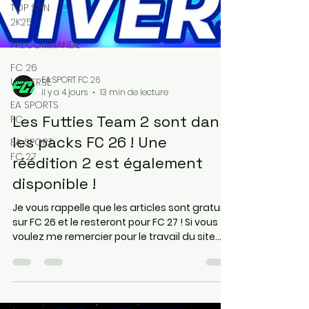
TOP SPIN
2K25
PRECOMMANDE
FC 26
UNIVERSE
EA SPORT FC 26
EA SPORTS
il y a 4 jours
13 min de lecture
FC
Les Futties Team 2 sont dans
EA SPORT
FC 27
les packs FC 26 ! Une
réédition 2 est également
disponible !
Je vous rappelle que les articles sont gratuits
sur FC 26 et le resteront pour FC 27 ! Si vous
voulez me remercier pour le travail du site
c'est le moment avec les précommandes de
FC 27 ! On sera gagnant-gagnant avec les
grosses réductions sur Instant Gaming ! Les