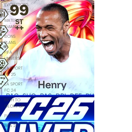
EVOLUTIONS
FC26
MATERIEL
GAMING
BONS
PLANS
FIFA
UNIVERSE
EA SPORT
FC 25
EA SPORT
FC 24
PATH TO
GLORY UP
FUTTIES
FIFA 23