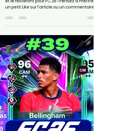
21 juin
11 min de lecture
LES GREATS OF FOOTBALL
SONT ARRIVÉS SUR FC 26 ! Les
chasseurs de gloire en
approche !
Je vous rappelle que les articles sont gratuits
et le resteront pour FC 26 ! Pensez à mettre
un petit Like sur l'article ou un commentaire,
on prend souvent le temps sur Internet de
râler mais rarement de dire que c'est bien,
donc n'hésitez pas ❤️❤️ Les 2 liens juste en
dessous vous permettront d'aider le site et
de vous rendre directement sur Instant
Gaming ( pour acheter vos jeux , cartes
PSN/Xbox moins cher) et Maxesport ( pour
acheter votre matériel informatique, code
Pro