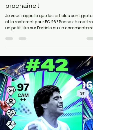
Les phénomènes FC26 sont
dans les packs ! Les étoiles
d'été arrivent la semaine
prochaine !
Je vous rappelle que les articles sont gratuits
et le resteront pour FC 26 ! Pensez à mettre
un petit Like sur l'article ou un commentaire,
on prend souvent le temps sur Internet de
râler mais rarement de dire que c'est bien,
donc n'hésitez pas ❤️❤️ Les 2 liens juste en
dessous vous permettront d'aider le site et
de vous rendre directement sur Instant
Gaming ( pour acheter vos jeux , cartes
PSN/Xbox moins cher) et Maxesport ( pour
acheter votre matériel informatique, code
Pro