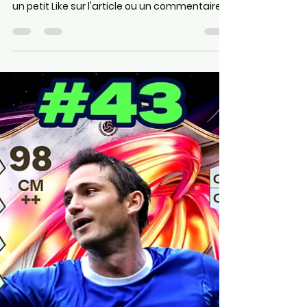
arrivent dès vendredi 24/07 !
Je vous rappelle que les articles sont gratuits
et le resteront pour FC 26 ! Pensez à mettre
un petit Like sur l'article ou un commentaire,
on prend souvent le temps sur Internet de
râler mais rarement de dire que c'est bien,
donc n'hésitez pas ❤️❤️ Les 2 liens juste en
dessous vous permettront d'aider le site et
de vous rendre directement sur Instant
Gaming ( pour acheter vos jeux , cartes
PSN/Xbox moins cher) et Maxesport ( pour
acheter votre matériel informatique, code
Pro