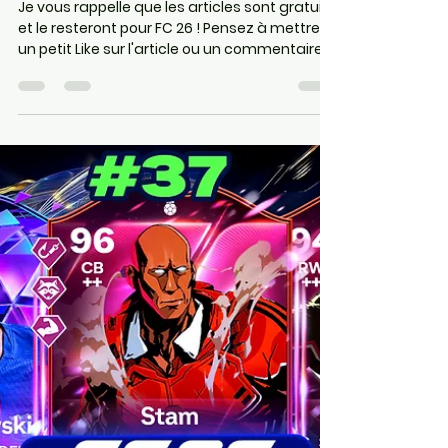
EA SPORT FC 26
7 juin
12 min de lecture
Pelé 96 Gratuit ! les Path to
Glory Festival Of Football
débarquent sur FC 26 !
Je vous rappelle que les articles sont gratuits
et le resteront pour FC 26 ! Pensez à mettre
un petit Like sur l'article ou un commentaire,
on prend souvent le temps sur Internet de
râler mais rarement de dire que c'est bien,
donc n'hésitez pas ❤️❤️ Les 2 liens juste en
dessous vous permettront d'aider le site et
de vous rendre directement sur Instant