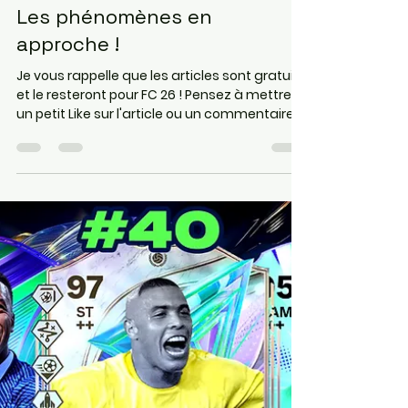
EA SPORT FC 26
28 juin
11 min de lecture
LES CHASSEURS DE GLOIRE
SONT DANS LES PACKS FC 26 !
Les phénomènes en
approche !
Je vous rappelle que les articles sont gratuits
et le resteront pour FC 26 ! Pensez à mettre
un petit Like sur l'article ou un commentaire,
on prend souvent le temps sur Internet de
râler mais rarement de dire que c'est bien,
donc n'hésitez pas ❤️❤️ Les 2 liens juste en
dessous vous permettront d'aider le site et
de vous rendre directement sur Instant
Gaming ( pour acheter vos jeux , cartes
PSN/Xbox moins cher) et Maxesport ( pour