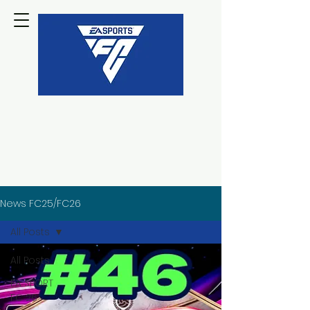
News FC25/FC26
All Posts
All Posts
EA SPORT
FC 26