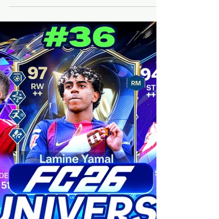
EA SPORT FC 26
31 mai
10 min de lecture
LES HEROES PRIME SONT
DANS LES PACKS FC 26 ! Les
Path To Glory CDM 2026
arrivent !
Je vous rappelle que les articles sont gratuits
et le resteront pour FC 26 ! Pensez à mettre
un petit Like sur l'article ou un commentaire,
on prend souvent le temps sur Internet de
râler mais rarement de dire que c'est bien,
donc n'hésitez pas ❤️❤️ Les 2 liens juste en
dessous vous permettront d'aider le site et
de vous rendre directement sur Instant
Gaming ( pour acheter vos jeux , cartes
PSN/Xbox moins cher) et Maxesport ( pour
acheter votre matériel informatique, code
Pro