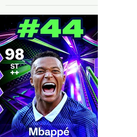
voulez me remercier pour le travail du site
c'est le moment avec les précommandes de
FC 27 ! On sera gagnant-gagnant avec les
grosses réductions sur Instant Gaming ! Les
2 liens juste en dessous vous permettront
d'aider le site et de vous rendre directement
sur Instant Gaming et prendre des Cartes
100€ ou 150€ PSN à respectivement 92.99€ et
139.99€ donc des grosses économies ! Pour