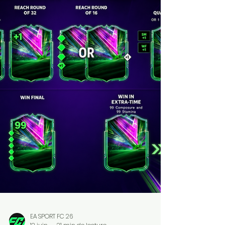
Putellas 96 et Neto 95 SBC !
Je vous rappelle que les articles sont gratuits
et le resteront pour FC 26 ! Pensez à mettre
un petit Like sur l'article ou un commentaire,
on prend souvent le temps sur Internet de
râler mais rarement de dire que c'est bien,
donc n'hésitez pas ❤️❤️ Les 2 liens juste en
dessous vous permettront d'aider le site et
de vous rendre directement sur Instant
Gaming ( pour acheter vos jeux , cartes
PSN/Xbox moins cher) et Maxesport ( pour
acheter votre matériel informatique, code
Pro