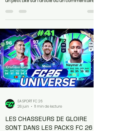
TEAM 2 FC 26 ! Les
phénomènes et les étoiles
d'été en approche !
Je vous rappelle que les articles sont gratuits
et le resteront pour FC 26 ! Pensez à mettre
un petit Like sur l'article ou un commentaire,
on prend souvent le temps sur Internet de
râler mais rarement de dire que c'est bien,
donc n'hésitez pas ❤️❤️ Les 2 liens juste en
dessous vous permettront d'aider le site et
de vous rendre directement sur Instant
Gaming ( pour acheter vos jeux , cartes
PSN/Xbox moins cher) et Maxesport ( pour
acheter votre matériel informatique, code
Pro