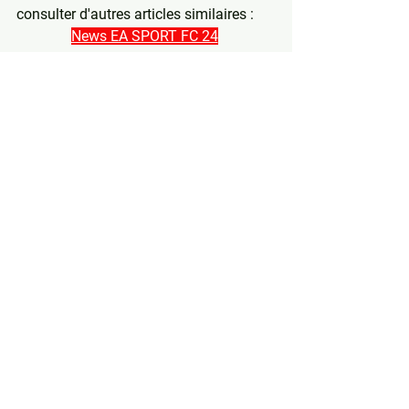
consulter d'autres articles similaires : 
News EA SPORT FC 24
Tags
 : 
futties mensuel, futties fut 
champion mensuel, konate futties 97, 
mkhitaryan futties 96, Muriel 95 futties, 
Buchanan 94 Futties, 85+x10 gratuit, 
pack futties gratuit, pack 85+x10 gratuit 
futties
Voir tout
Posts récents