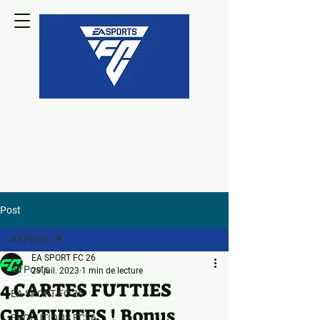
Post
All Posts
EA SPORT FC 26
All Posts
29 juil. 2023
1 min de lecture
4 CARTES FUTTIES
EA SPORT FC 26
GRATUITES ! Bonus
EVOLUTIONS FC26