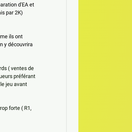
paration d'EA et 
is par 2K) 
e ils ont 
n y découvrira 
ds ( ventes de 
ueurs préférant 
le jeu avant 
p forte ( R1, 