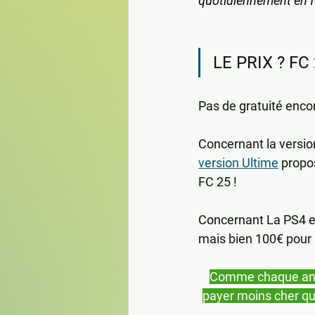
quotidiennement en fo
LE PRIX ? FC
Pas de gratuité enco
Concernant la version
version Ultime
 propo
FC 25 !
Concernant La PS4 et 
mais bien 100€ pour 
Comme chaque anné
payer moins cher que