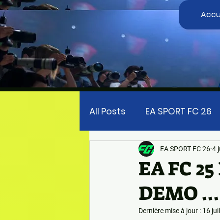
Accu
All Posts
EA SPORT FC 26
FIFA UNIVERSE
EA SPOR
EA SPORT FC 26
4 
EA FC 25
DEMO ..
TOP SPIN 2K25
PRECO
Dernière mise à jour :
16 jui