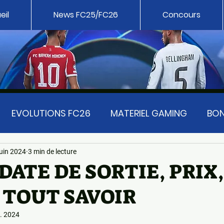
eil
News FC25/FC26
Concours
EVOLUTIONS FC26
MATERIEL GAMING
BON
T FC 25
EA SPORT FC 24
PATH TO GLORY UP
juin 2024
3 min de lecture
 DATE DE SORTIE, PRIX,
. TOUT SAVOIR
MMANDE
FC 26 UNIVERSE
EA SPORTS FC
l. 2024