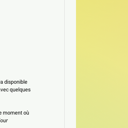
ra disponible 
avec quelques 
 le moment où 
jour 