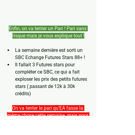
Enfin, on va tenter un Pari ! Pari sans 
risque mais je vous explique tout !
La semaine dernière est sorti un 
SBC Echange Futures Stars 88+ ! 
Il fallait 3 Futures stars pour 
compléter ce SBC, ce qui a fait 
exploser les prix des petits futures 
stars ( passant de 12k à 30k 
crédits)
On va tenter le pari qu'EA fasse la 
même chose cette semaine, mais pour 
éviter les pertes, on va prendre des 88 
Ascension Epique ! 