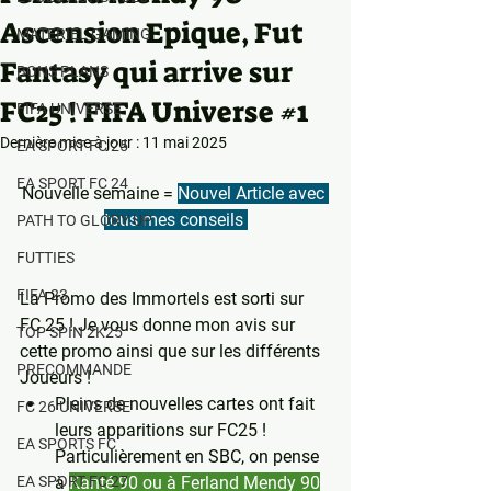
Ascension Epique, Fut
MATERIEL GAMING
Fantasy qui arrive sur
BONS PLANS
FC25 ! FIFA Universe #1
FIFA UNIVERSE
Dernière mise à jour :
11 mai 2025
EA SPORT FC 25
EA SPORT FC 24
Nouvelle semaine = 
Nouvel Article avec 
tous mes conseils 
PATH TO GLORY UP
FUTTIES
FIFA 23
La Promo des Immortels est sorti sur 
FC 25 ! Je vous donne mon avis sur 
TOP SPIN 2K25
cette promo ainsi que sur les différents 
PRECOMMANDE
Joueurs !
Pleins de nouvelles cartes ont fait 
FC 26 UNIVERSE
leurs apparitions sur FC25 ! 
EA SPORTS FC
Particulièrement en SBC, on pense 
EA SPORT FC 27
à 
Kanté 90 ou à Ferland Mendy 90