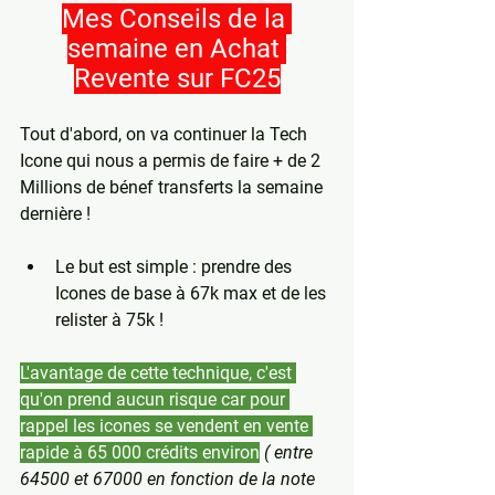
Mes Conseils de la 
semaine en Achat 
Revente sur FC25
Tout d'abord, on va continuer la Tech 
Icone qui nous a permis de faire + de 2 
Millions de bénef transferts la semaine 
dernière !
Le but est simple : prendre des 
Icones de base à 67k max et de les 
relister à 75k !
L'avantage de cette technique, c'est 
qu'on prend aucun risque car pour 
rappel les icones se vendent en vente 
rapide à 65 000 crédits environ
( entre 
64500 et 67000 en fonction de la note 