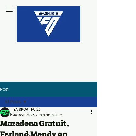
Post
All Posts
EA SPORT FC 26
All Posts
17 févr. 2025
7 min de lecture
Maradona Gratuit,
EA SPORT FC 26
Ferland Mendy 90
EVOLUTIONS FC26