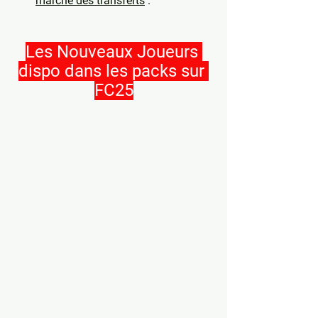
marché des transferts
 .
Les Nouveaux Joueurs 
dispo dans les packs sur 
FC25