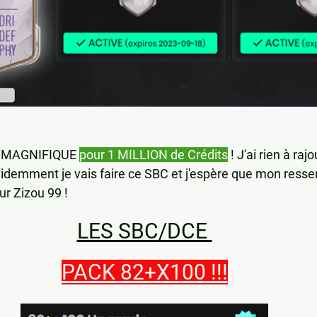
e MAGNIFIQUE 
pour 1 MILLION de Crédits
 ! J'ai rien à raj
 Evidemment je vais faire ce SBC et j'espère que mon ress
ur Zizou 99 !
LES SBC/DCE 
PACK 82+X100 !!!