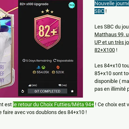
Nouvelle journ
SBC
 !
Les SBC du jour
Matthaus 99, u
UP et un très jo
82+X100
 !
Les 84+x10 to
85+x10 sont to
disponible ( 
pas en illimité
t est 
le retour du Choix Futties/Méta 94+
 ! Ce choix est
le faire avec vos doublons des 84+x10 !