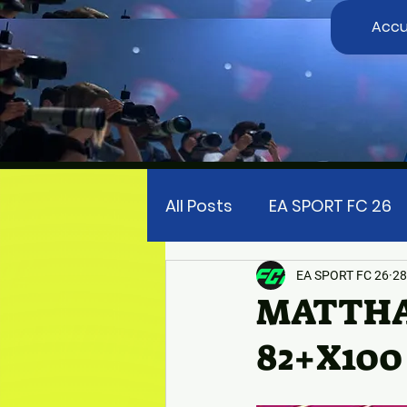
Accu
All Posts
EA SPORT FC 26
FIFA UNIVERSE
EA SPOR
EA SPORT FC 26
28
MATTHAU
82+X100 
TOP SPIN 2K25
PRECO