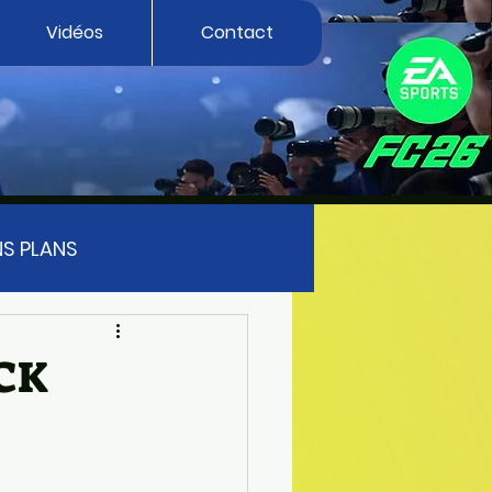
Vidéos
Contact
S PLANS
FUTTIES
FIFA 23
CK
EA SPORT FC 27