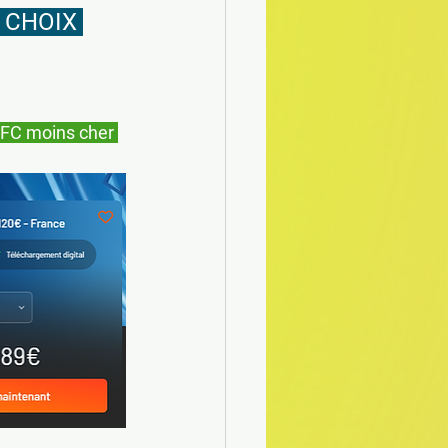
 CHOIX 
FC moins cher 