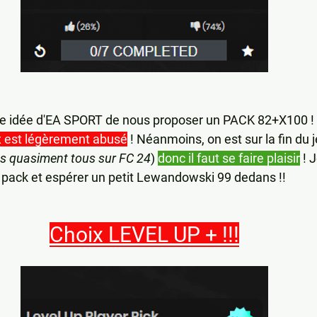
ne idée d'EA SPORT de nous proposer un PACK 82+X100 ! 
ix est légèrement abusé
 ! Néanmoins, on est sur la fin du j
s quasiment tous sur FC 24
) 
donc il faut se faire plaisir
 ! 
pack et espérer un petit Lewandowski 99 dedans !!
Choix LEVEL UP + !!!