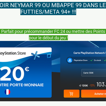
VOIR NEYMAR 99 OU MBAPPE 99 DANS LE
FUTTIES/META 94+ !!!
Parfait pour précommander FC 24 ou mettre des Points 
pour le début du jeu !