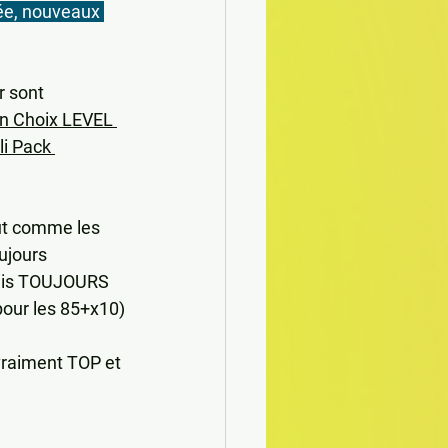
ée, nouveaux 
 sont 
n Choix LEVEL 
li Pack 
ut comme les 
ujours 
mais TOUJOURS 
 pour les 85+x10)
 vraiment TOP et 