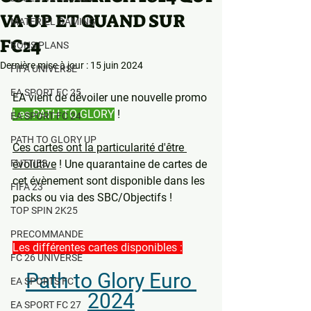
VA UP ET QUAND SUR
MATERIEL GAMING
FC24
BONS PLANS
Dernière mise à jour :
15 juin 2024
FIFA UNIVERSE
EA SPORT FC 25
EA vient de dévoiler une nouvelle promo 
Les PATH TO GLORY
 ! 
EA SPORT FC 24
PATH TO GLORY UP
Ces cartes ont la particularité d'être 
FUTTIES
évolutive
 ! Une quarantaine de cartes de 
cet évènement sont disponible dans les 
FIFA 23
packs ou via des SBC/Objectifs !
TOP SPIN 2K25
PRECOMMANDE
Les différentes cartes disponibles :
FC 26 UNIVERSE
Path to Glory Euro 
EA SPORTS FC
2024
EA SPORT FC 27