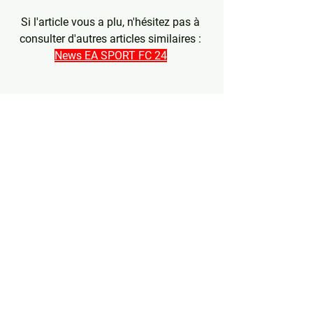
Si l'article vous a plu, n'hésitez pas à 
consulter d'autres articles similaires : 
News EA SPORT FC 24
*Etant partenaire avec Instant Gaming 
il s'agit d'une 
collaboration 
commerciale
 car tous les liens 
présentent de l'affiliation.
Tags
 : 
fc24, fc24 path to glory, fc24 
team path to glory, path to glory 
evolution, suivi path to glory, suivi path 
to glory euro, path to glory euro 2024, 
path to glory copa america, path to 
glory icone, path to glory heroes, di 
natale 96, Dalglish 97 icone evolution 