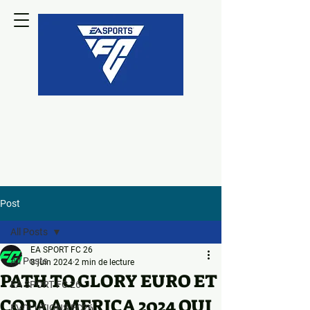
Post
All Posts
EA SPORT FC 26
All Posts
8 juin 2024
2 min de lecture
PATH TO GLORY EURO ET
EA SPORT FC 26
COPA AMERICA 2024 QUI
EVOLUTIONS FC26