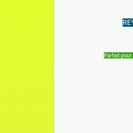
REY
Parfait pou