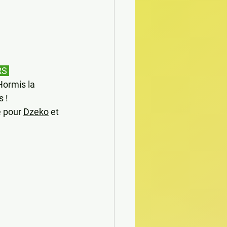
S 
Hormis la 
 ! 
 pour 
Dzeko
 et 