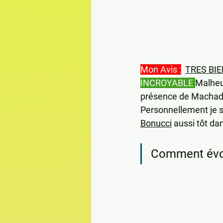
Mon Avis :
TRES BIE
INCROYABLE 
Malheu
présence de Machado 
Personnellement je s
Bonucci
 aussi tôt dan
Comment évol