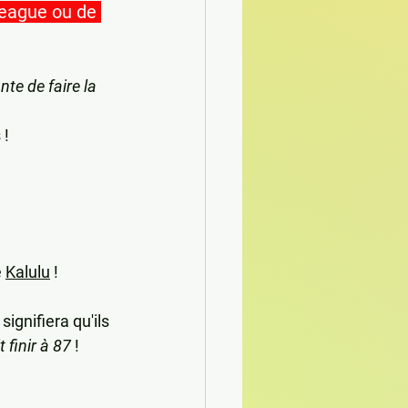
League ou de 
nte de faire la 
 !
 
Kalulu
 !
signifiera qu'ils 
 finir à 87
 !