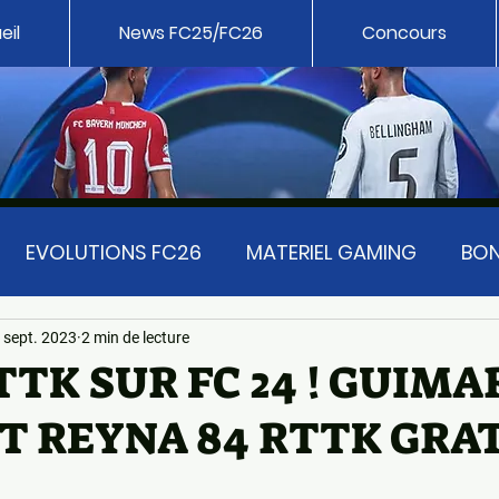
eil
News FC25/FC26
Concours
EVOLUTIONS FC26
MATERIEL GAMING
BON
T FC 25
EA SPORT FC 24
PATH TO GLORY UP
 sept. 2023
2 min de lecture
TK SUR FC 24 ! GUIMA
ET REYNA 84 RTTK GRAT
MMANDE
FC 26 UNIVERSE
EA SPORTS FC