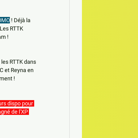
ROMO
 ! Déjà la 
Les RTTK 
am !
 les RTTK dans 
C et Reyna en 
ment !  
urs dispo pour 
gné de l'XP 