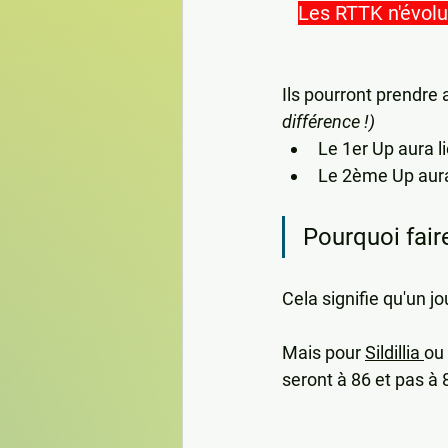
Les RTTK n'évolu
Ils pourront prendre
différence !)
Le 1er Up aura li
Le 2ème Up aura l
Pourquoi fair
Cela signifie qu'un 
Mais pour 
Sildillia 
ou 
seront à 86 et pas à 8