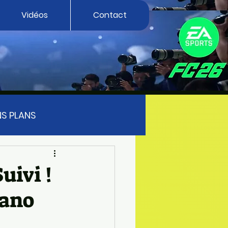
Vidéos
Contact
S PLANS
FUTTIES
FIFA 23
ivi !
tano
EA SPORT FC 27