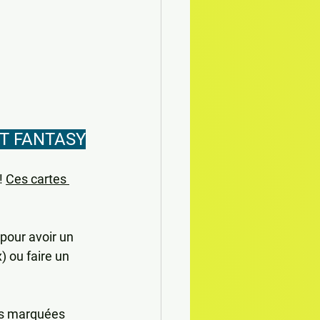
UT FANTASY
 
Ces cartes 
 pour avoir un 
) ou faire un 
es marquées 