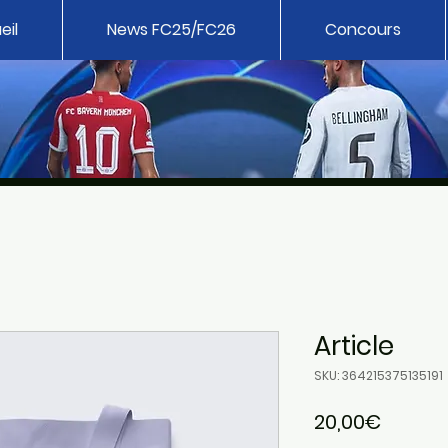
eil
News FC25/FC26
Concours
Article
SKU: 364215375135191
Price
20,00€