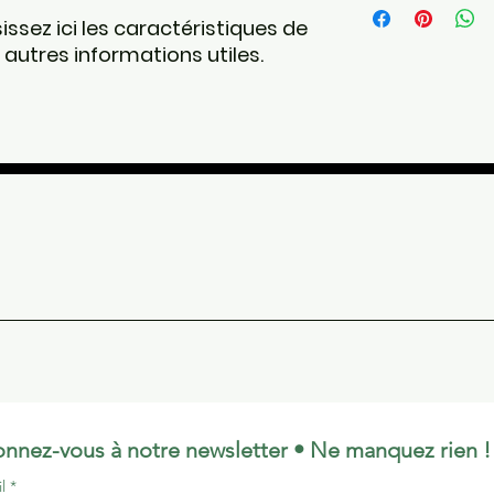
qu'ils achètent s
davantage de dét
sissez ici les caractéristiques de 
clairement vos co
livraison et cond
 et autres informations utiles.
relation de confi
Fournissez des in
permettre ainsi d
modes de livraiso
toute sécurité.
et gagner leur co
nnez-vous à notre newsletter • Ne manquez rien !
il