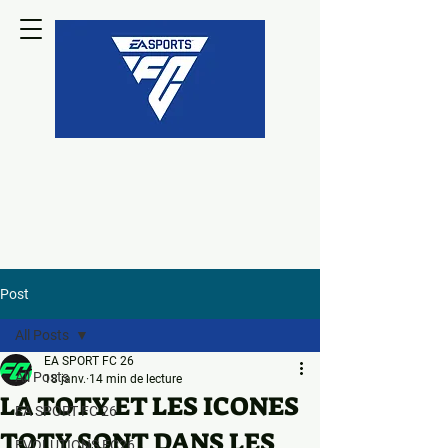
Post
All Posts
EA SPORT FC 26
All Posts
18 janv.
14 min de lecture
LA TOTY ET LES ICONES
EA SPORT FC 26
TOTY SONT DANS LES
EVOLUTIONS FC26