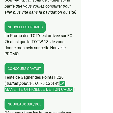
SOMMAIRE :
 (il suffit de cliquer sur la 
partie que vous voulez consulter pour 
aller plus vite dans la navigation du site)
NOUVELLES PROMOS
La Promo des TOTY est arrivée sur FC 
26 ainsi que la TOTW 18. Je vous 
donne mon avis sur cette Nouvelle 
PROMO.
CONCOURS GRATUIT
Tente de Gagner des Points FC26 
(
 parfait pour la TOTY FC26
) et 
LA 
MANETTE OFFICIELLE DE TON CHOIX
 ! 
NOUVEAUX SBC/DCE
Découvrez tous les jours mes avis sur 