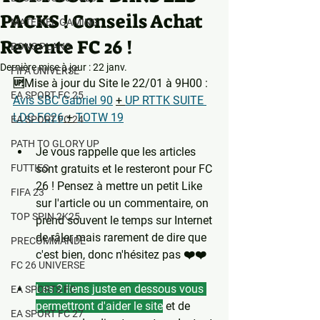
PACKS ! Conseils Achat
MATERIEL GAMING
Revente FC 26 !
BONS PLANS
Dernière mise à jour :
22 janv.
FIFA UNIVERSE
🆙Mise à jour du Site le 22/01 à 9H00 : 
EA SPORT FC 25
Avis SBC Gabriel 90
+ 
UP RTTK SUITE 
LDC FC26
 + 
TOTW 19
EA SPORT FC 24
PATH TO GLORY UP
Je vous rappelle que les articles 
FUTTIES
sont gratuits et le resteront pour FC 
26 ! Pensez à mettre un petit Like 
FIFA 23
sur l'article ou un commentaire, on 
TOP SPIN 2K25
prend souvent le temps sur Internet 
de râler mais rarement de dire que 
PRECOMMANDE
c'est bien, donc n'hésitez pas ❤️❤️
FC 26 UNIVERSE
Les 2 liens juste en dessous vous 
EA SPORTS FC
permettront d'aider le site
 et de 
EA SPORT FC 27