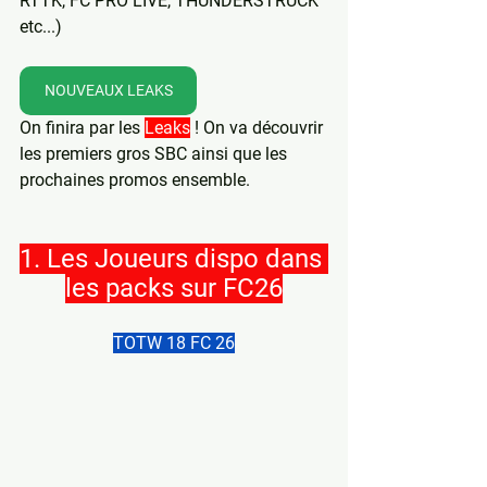
RTTK, FC PRO LIVE, THUNDERSTRUCK 
etc...)
NOUVEAUX LEAKS
On finira par les 
Leaks
 ! On va découvrir 
les premiers gros SBC ainsi que les 
prochaines promos ensemble.
1. Les Joueurs dispo dans 
les packs sur FC26
TOTW 18 FC 26