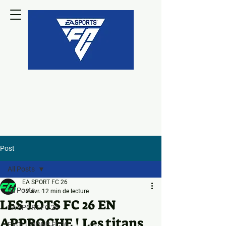
Post
All Posts
EA SPORT FC 26
All Posts
12 avr.
12 min de lecture
LES TOTS FC 26 EN
EA SPORT FC 26
APPROCHE ! Les titans
EVOLUTIONS FC26