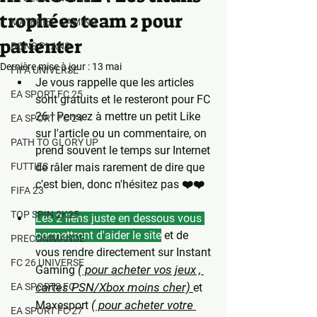
trophées team 2 pour
MATERIEL GAMING
patienter
BONS PLANS
Dernière mise à jour :
13 mai
FIFA UNIVERSE
Je vous rappelle que les articles 
EA SPORT FC 25
sont gratuits et le resteront pour FC 
26 ! Pensez à mettre un petit Like 
EA SPORT FC 24
sur l'article ou un commentaire, on 
PATH TO GLORY UP
prend souvent le temps sur Internet 
FUTTIES
de râler mais rarement de dire que 
c'est bien, donc n'hésitez pas ❤️❤️
FIFA 23
TOP SPIN 2K25
Les 2 liens juste en dessous vous 
permettront d'aider le site
 et de 
PRECOMMANDE
vous rendre directement sur Instant 
FC 26 UNIVERSE
( pour acheter vos jeux , 
Gaming 
cartes PSN/Xbox moins cher) 
EA SPORTS FC
et 
( pour acheter votre 
Maxesport 
EA SPORT FC 27